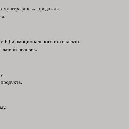
тему «трафик → продажи»,
ия.
у IQ и эмоционального интеллекта.
т живой человек.
у,
продукта.
му.